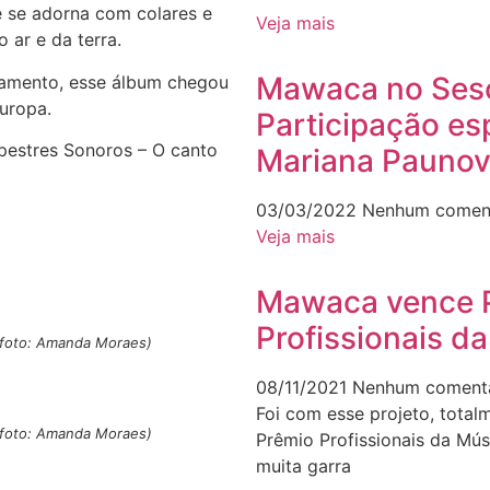
 se adorna com colares e
Veja mais
 ar e da terra.
Mawaca no Sesc
amento, esse álbum chegou
uropa.
Participação es
estres Sonoros – O canto
Mariana Paunov
03/03/2022
Nenhum coment
Veja mais
Mawaca vence 
Profissionais d
 (foto: Amanda Moraes)
08/11/2021
Nenhum comentá
Foi com esse projeto, tota
 (foto: Amanda Moraes)
Prêmio Profissionais da Mú
muita garra