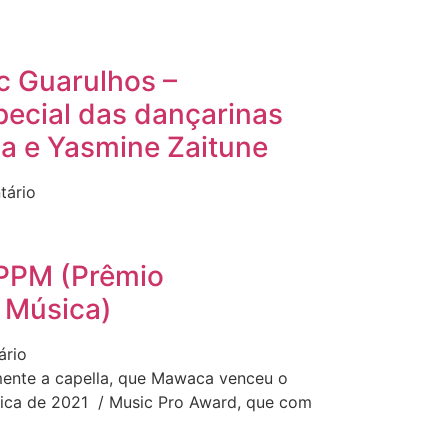
 Guarulhos –
pecial das dançarinas
a e Yasmine Zaitune
ário
PPM (Prêmio
a Música)
rio
lmente a capella, que Mawaca venceu o
sica de 2021 / Music Pro Award, que com