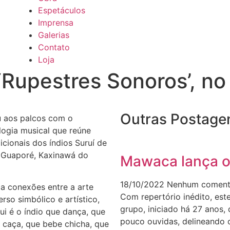
Espetáculos
Imprensa
Galerias
Contato
Loja
‘Rupestres Sonoros’, no
Outras Postage
u aos palcos com o
logia musical que reúne
cionais dos índios Suruí de
 Guaporé, Kaxinawá do
Mawaca lança o
18/10/2022
Nenhum coment
a conexões entre a arte
Com repertório inédito, est
erso simbólico e artístico,
grupo, iniciado há 27 anos,
i é o índio que dança, que
pouco ouvidas, delineando 
ue caça, que bebe chicha, que