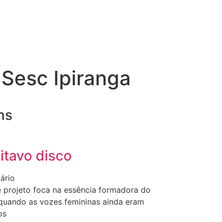
 Sesc Ipiranga
ns
itavo disco
ário
e projeto foca na essência formadora do
 quando as vozes femininas ainda eram
os