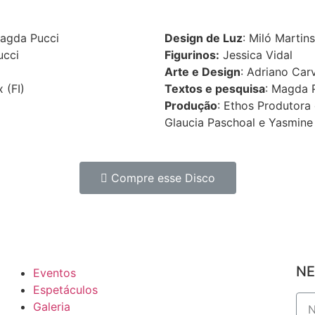
Magda Pucci
Design de Luz
: Miló Martin
ucci
Figurinos:
Jessica Vidal
Arte e Design
: Adriano Car
x (FI)
Textos e pesquisa
: Magda 
Produção
: Ethos Produtora
Glaucia Paschoal e Yasmine
Compre esse Disco
NE
Eventos
Espetáculos
Galeria