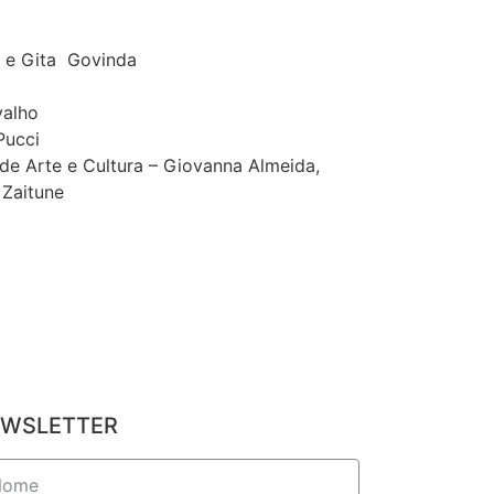
s e Gita Govinda
valho
Pucci
 de Arte e Cultura – Giovanna Almeida,
 Zaitune
WSLETTER