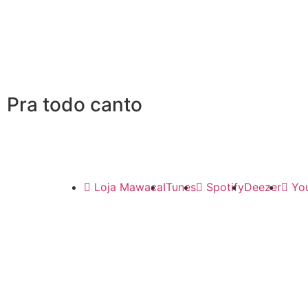
Pra todo canto
Loja Mawaca
ITunes
Spotify
Deezer
Yo