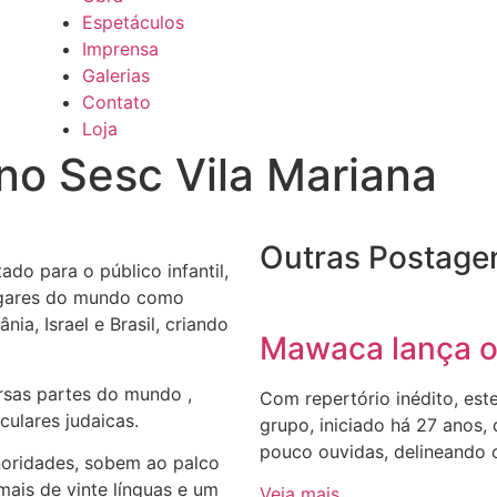
Espetáculos
Imprensa
Galerias
Contato
Loja
o Sesc Vila Mariana
Outras Postage
do para o público infantil,
ugares do mundo como
nia, Israel e Brasil, criando
Mawaca lança o
rsas partes do mundo ,
Com repertório inédito, est
culares judaicas.
grupo, iniciado há 27 anos,
pouco ouvidas, delineando 
noridades, sobem ao palco
ais de vinte línguas e um
Veja mais