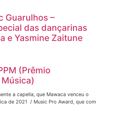
 Guarulhos –
pecial das dançarinas
a e Yasmine Zaitune
PPM (Prêmio
a Música)
lmente a capella, que Mawaca venceu o
sica de 2021 / Music Pro Award, que com