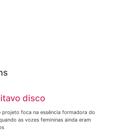
ns
itavo disco
e projeto foca na essência formadora do
 quando as vozes femininas ainda eram
os