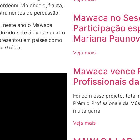
rdeom, violoncelo, flauta,
nstrumentos de percussão.
Mawaca no Sesc
o, neste ano o Mawaca
Participação es
duzido sete álbuns e quatro
Mariana Paunov
apresentou em países como
e Grécia.
Veja mais
Mawaca vence 
Profissionais d
Foi com esse projeto, tota
Prêmio Profissionais da Mú
muita garra
Veja mais