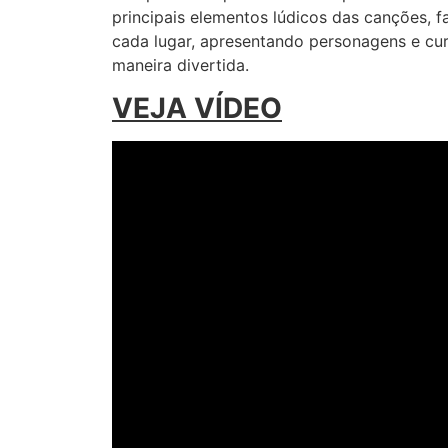
principais elementos lúdicos das canções, 
cada lugar, apresentando personagens e cur
maneira divertida.
VEJA VÍDEO