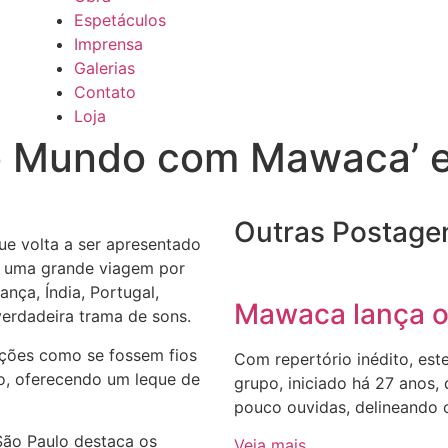
Espetáculos
Imprensa
Galerias
Contato
Loja
elo Mundo com Mawaca’ 
Outras Postage
e volta a ser apresentado
az uma grande viagem por
nça, Índia, Portugal,
Mawaca lança o
 verdadeira trama de sons.
nções como se fossem fios
Com repertório inédito, est
o, oferecendo um leque de
grupo, iniciado há 27 anos,
pouco ouvidas, delineando 
ão Paulo destaca os
Veja mais