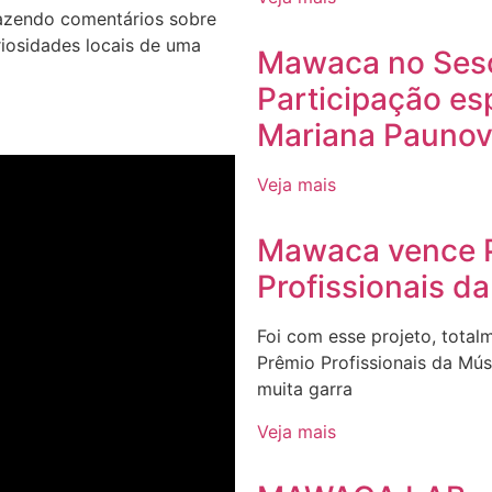
fazendo comentários sobre
iosidades locais de uma
Mawaca no Sesc
Participação es
Mariana Paunov
Veja mais
Mawaca vence 
Profissionais d
Foi com esse projeto, tota
Prêmio Profissionais da Mú
muita garra
Veja mais