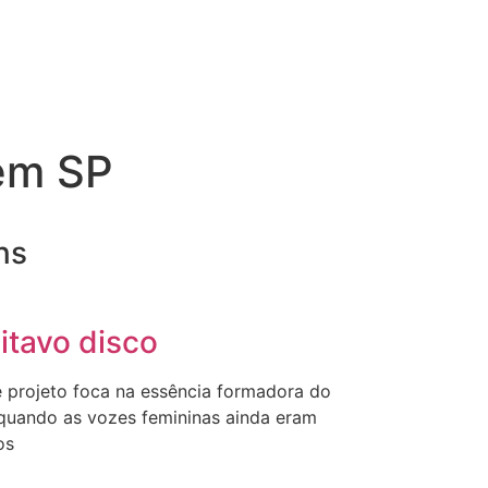
em SP
ns
itavo disco
e projeto foca na essência formadora do
 quando as vozes femininas ainda eram
os