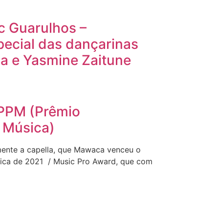
 Guarulhos –
pecial das dançarinas
a e Yasmine Zaitune
PPM (Prêmio
a Música)
lmente a capella, que Mawaca venceu o
sica de 2021 / Music Pro Award, que com