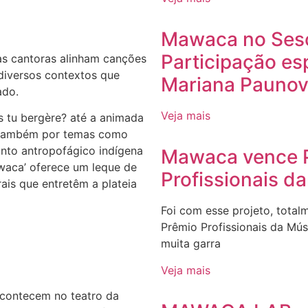
Mawaca no Sesc
Participação es
s cantoras alinham canções
 diversos contextos que
Mariana Paunov
ado.
Veja mais
s tu bergère? até a animada
ia também por temas como
nto antropofágico indígena
Mawaca vence 
waca’ oferece um leque de
Profissionais d
rais que entretêm a plateia
Foi com esse projeto, tota
Prêmio Profissionais da Mú
muita garra
Veja mais
acontecem no teatro da