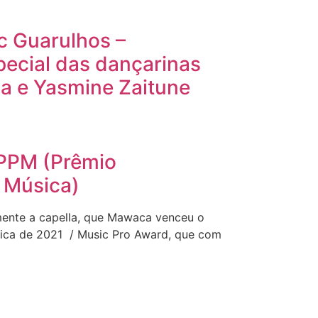
 Guarulhos –
pecial das dançarinas
a e Yasmine Zaitune
PPM (Prêmio
a Música)
lmente a capella, que Mawaca venceu o
sica de 2021 / Music Pro Award, que com