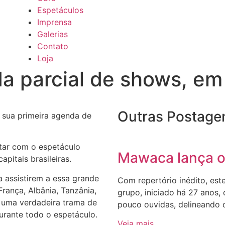
Espetáculos
Imprensa
Galerias
Contato
Loja
a parcial de shows, em
Outras Postage
 sua primeira agenda de
ntar com o espetáculo
Mawaca lança o
pitais brasileiras.
a assistirem a essa grande
Com repertório inédito, est
ança, Albânia, Tanzânia,
grupo, iniciado há 27 anos,
im uma verdadeira trama de
pouco ouvidas, delineando 
durante todo o espetáculo.
Veja mais