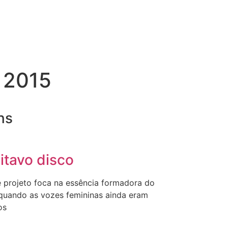
 2015
ns
itavo disco
e projeto foca na essência formadora do
 quando as vozes femininas ainda eram
os