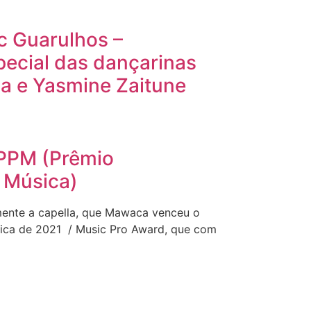
 Guarulhos –
pecial das dançarinas
a e Yasmine Zaitune
PPM (Prêmio
a Música)
lmente a capella, que Mawaca venceu o
sica de 2021 / Music Pro Award, que com