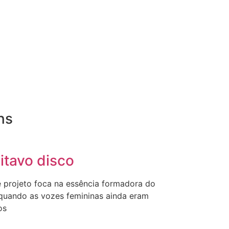
ns
itavo disco
e projeto foca na essência formadora do
 quando as vozes femininas ainda eram
os