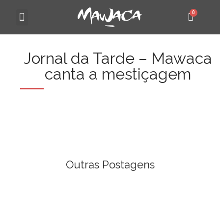
MAWACA 25 ANOS
Jornal da Tarde – Mawaca
canta a mestiçagem
Outras Postagens