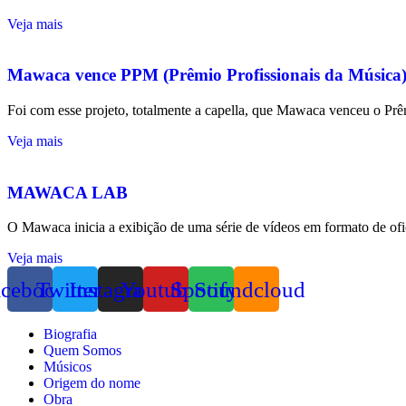
Veja mais
Mawaca vence PPM (Prêmio Profissionais da Música
Foi com esse projeto, totalmente a capella, que Mawaca venceu o Pr
Veja mais
MAWACA LAB
O Mawaca inicia a exibição de uma série de vídeos em formato de ofic
Veja mais
acebook
Twitter
Instagram
Youtube
Spotify
Soundcloud
Biografia
Quem Somos
Músicos
Origem do nome
Obra