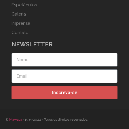
Espetáculos
Galeria
Imprensa
Contato
NEWSLETTER
Inscreva-se
©
Mawaca
· 1995-2022
· Todos os direitos reservados.